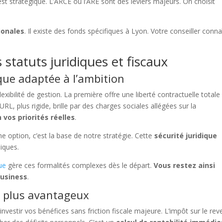
t stratégique. L’ARCE ou l’ARE sont des leviers majeurs. On choisit
ionales
. Il existe des fonds spécifiques à Lyon. Votre conseiller conna
 statuts juridiques et fiscaux
ique adaptée à l’ambition
lexibilité de gestion. La première offre une liberté contractuelle totale
L, plus rigide, brille par des charges sociales allégées sur la
 vos priorités réelles
.
e option, c’est la base de notre stratégie. Cette
sécurité juridique
iques.
que
gère ces formalités complexes dès le départ.
Vous restez ainsi
business
.
le plus avantageux
réinvestir vos bénéfices sans friction fiscale majeure. L’impôt sur le re