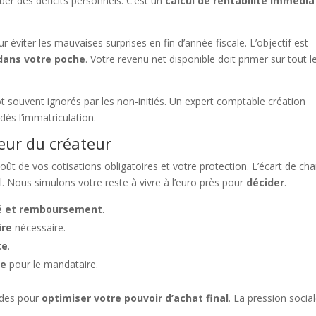
er des déficits personnels. C’est un
calcul de rentabilité immédia
 éviter les mauvaises surprises en fin d’année fiscale. L’objectif est
 dans votre poche
. Votre revenu net disponible doit primer sur tout l
ôt souvent ignorés par les non-initiés. Un expert comptable création
dès l’immatriculation.
teur du créateur
oût de vos cotisations obligatoires et votre protection. L’écart de ch
al. Nous simulons votre reste à vivre à l’euro près pour
décider
.
té et remboursement
.
ire
nécessaire.
te
.
ue
pour le mandataire.
endes pour
optimiser votre pouvoir d’achat final
. La pression socia