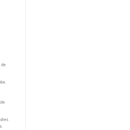
u de
dée.
ble
ndres
s.