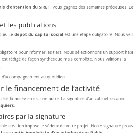
ais d’obtention du SIRET
. Vous gagnez des semaines précieuses. L
et les publications
que. Le
dépôt du capital social
est une étape obligatoire. Nous veil
bligatoire pour informer les tiers. Nous sélectionnons un support habi
e est rédigé de façon synthétique mais complète. Nous validons la
é
.
s
d’accompagnement au quotidien.
ur le financement de l’activité
iété financée en est une autre. La signature d’un cabinet reconnu
nquiers
.
aires par la signature
able création impose le sérieux de votre projet. Notre signature prou
t
la garantie immédiate d’un interlocuteur fiable
.