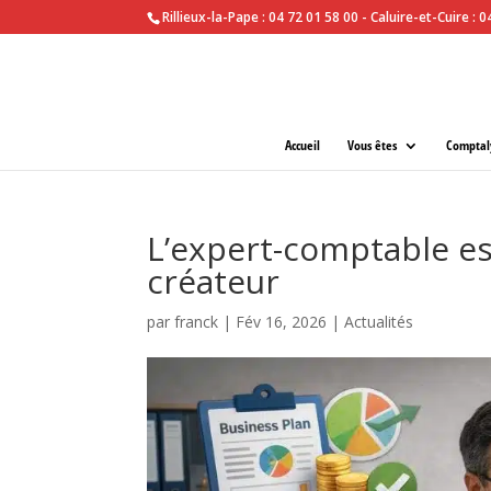
Rillieux-la-Pape : 04 72 01 58 00 - Caluire-et-Cuire : 
Accueil
Vous êtes
Comptal
L’expert-comptable es
créateur
par
franck
|
Fév 16, 2026
|
Actualités