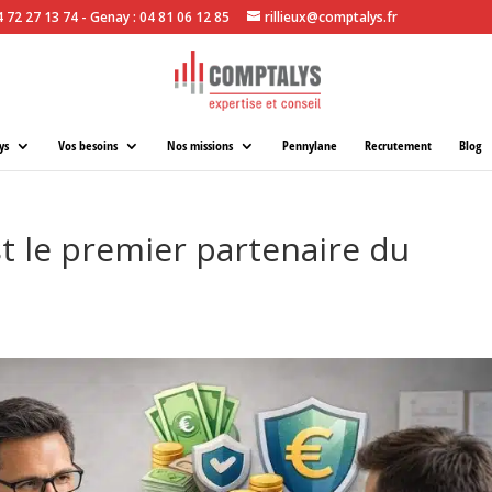
04 72 27 13 74 - Genay : 04 81 06 12 85
rillieux@comptalys.fr
ys
Vos besoins
Nos missions
Pennylane
Recrutement
Blog
t le premier partenaire du