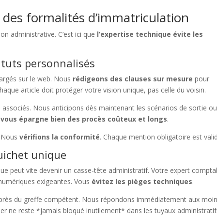
 des formalités d’immatriculation
ion administrative. C’est ici que
l’expertise technique évite les
atuts personnalisés
hargés sur le web. Nous
rédigeons des clauses sur mesure
pour
Chaque article doit protéger votre vision unique, pas celle du voisin.
ntre associés. Nous anticipons dès maintenant les scénarios de sortie o
e vous épargne bien des procès coûteux et longs
.
s. Nous
vérifions la conformité
. Chaque mention obligatoire est vali
guichet unique
que peut vite devenir un casse-tête administratif. Votre expert compta
es numériques exigeantes. Vous
évitez les pièges techniques
.
 auprès du greffe compétent. Nous répondons immédiatement aux moi
er ne reste *jamais bloqué inutilement* dans les tuyaux administratif