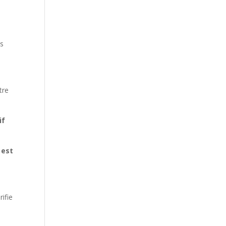
es
tre
.
if
 est
rifie