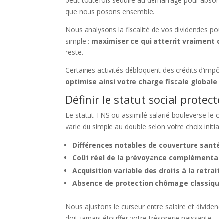
peut toutefois séduire au démarrage pour absorb
que nous posons ensemble.
Nous analysons la fiscalité de vos dividendes pour
simple :
maximiser ce qui atterrit vraiment
reste.
Certaines activités débloquent des crédits d’imp
optimise ainsi votre charge fiscale globale
Définir le statut social protec
Le statut TNS ou assimilé salarié bouleverse le c
varie du simple au double selon votre choix initi
Différences notables de couverture san
Coût réel de la prévoyance complémenta
Acquisition variable des droits à la retrai
Absence de protection chômage classiq
Nous ajustons le curseur entre salaire et divid
doit jamais étouffer votre trésorerie naissante.