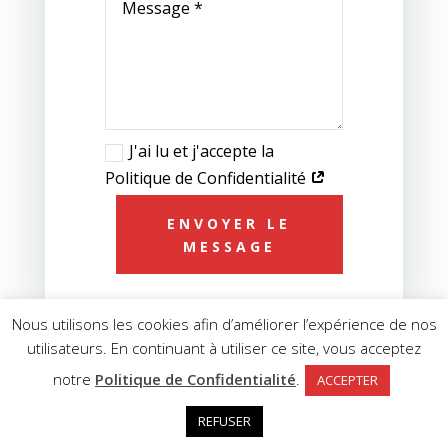
J'ai lu et j'accepte la
Politique de Confidentialité
ENVOYER LE
MESSAGE
Nous utilisons les cookies afin d’améliorer l’expérience de nos
utilisateurs. En continuant à utiliser ce site, vous acceptez
notre
Politique de Confidentialité
.
Copyright © 2023 - COMPTALYS -
Politique de
ACCEPTER
Confidentialité
-
Mentions Légales
-
Conditions
REFUSER
Générales d'Utilisation
-
Plan du site