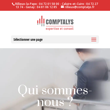
Rillieux-la-Pape : 04 72 01 58 00 - Caluire-et-Cuire : 04 72 27
13 74 - Genay : 04 81 06 12 85
rillieux@comptalys.fr
Sélectionner une page
Qui sommes-
nous ?