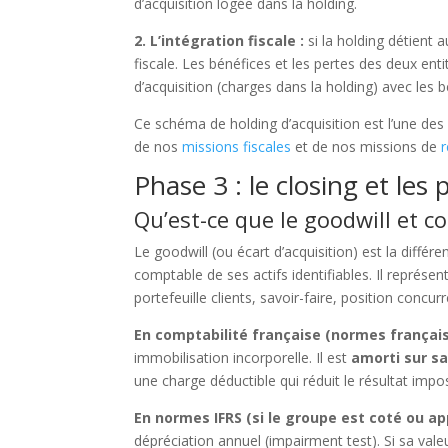
d’acquisition logée dans la holding.
2. L’intégration fiscale :
si la holding détient a
fiscale. Les bénéfices et les pertes des deux ent
d’acquisition (charges dans la holding) avec les bé
Ce schéma de holding d’acquisition est l’une de
de nos
missions fiscales
et de nos missions de
r
Phase 3 : le closing et le
Qu’est-ce que le goodwill et 
Le goodwill (ou écart d’acquisition) est la différ
comptable de ses actifs identifiables. Il représen
portefeuille clients, savoir-faire, position concurr
En comptabilité française (normes français
immobilisation incorporelle. Il est
amorti sur sa
une charge déductible qui réduit le résultat imp
En normes IFRS (si le groupe est coté ou app
dépréciation annuel (impairment test). Si sa vale