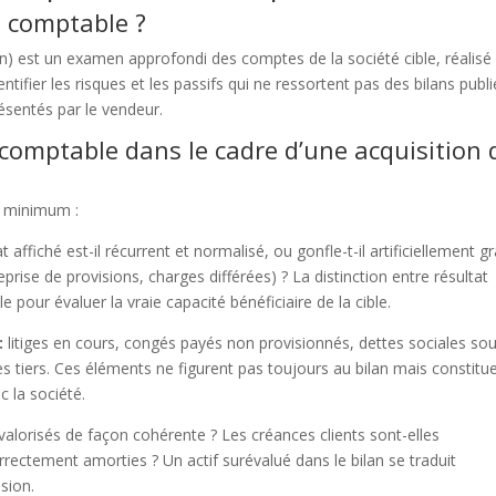
e comptable ?
on) est un examen approfondi des comptes de la société cible, réalisé
dentifier les risques et les passifs qui ne ressortent pas des bilans publi
présentés par le vendeur.
comptable dans le cadre d’une acquisition 
u minimum :
at affiché est-il récurrent et normalisé, ou gonfle-t-il artificiellement g
prise de provisions, charges différées) ? La distinction entre résultat
 pour évaluer la vraie capacité bénéficiaire de la cible.
:
litiges en cours, congés payés non provisionnés, dettes sociales so
es tiers. Ces éléments ne figurent pas toujours au bilan mais constitu
 la société.
 valorisés de façon cohérente ? Les créances clients sont-elles
rrectement amorties ? Un actif surévalué dans le bilan se traduit
sion.