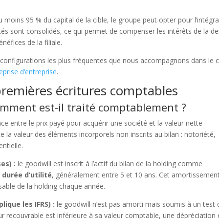
u moins 95 % du capital de la cible, le groupe peut opter pour l’intégr
ités sont consolidés, ce qui permet de compenser les intérêts de la de
néfices de la filiale.
s configurations les plus fréquentes que nous accompagnons dans le 
eprise d’entreprise
.
s premières écritures comptables
comment est-il traité comptablement ?
ence entre le prix payé pour acquérir une société et la valeur nette
te la valeur des éléments incorporels non inscrits au bilan : notoriété,
entielle.
es) :
le goodwill est inscrit à l’actif du bilan de la holding comme
 durée d’utilité
, généralement entre 5 et 10 ans. Cet amortissement
osable de la holding chaque année.
lique les IFRS) :
le goodwill n’est pas amorti mais soumis à un test 
ur recouvrable est inférieure à sa valeur comptable, une dépréciation 