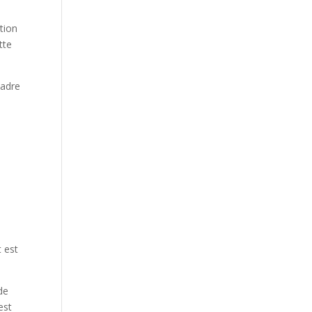
ation
tte
cadre
 est
de
est