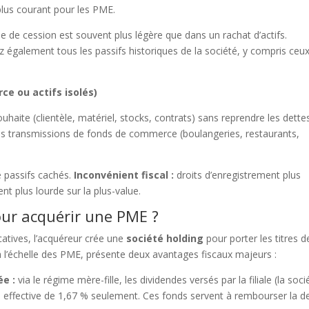
 plus courant pour les PME.
ue de cession est souvent plus légère que dans un rachat d’actifs.
 également tous les passifs historiques de la société, y compris ceu
ce ou actifs isolés)
uhaite (clientèle, matériel, stocks, contrats) sans reprendre les dettes
les transmissions de fonds de commerce (boulangeries, restaurants,
e passifs cachés.
Inconvénient fiscal :
droits d’enregistrement plus
nt plus lourde sur la plus-value.
our acquérir une PME ?
catives, l’acquéreur crée une
société holding
pour porter les titres d
 l’échelle des PME, présente deux avantages fiscaux majeurs :
ée :
via le régime mère-fille, les dividendes versés par la filiale (la soci
n effective de 1,67 % seulement. Ces fonds servent à rembourser la d