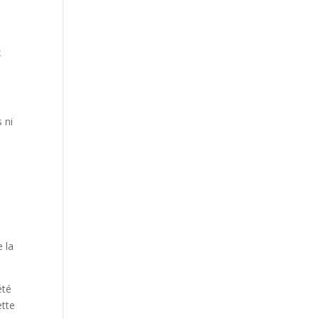
x
 ni
e la
été
ette