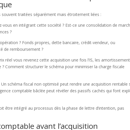
ique
 souvent traitées séparément mais étroitement liées :
z-vous en intégrant cette société ? Est-ce une consolidation de marc
nces ?
pération ? Fonds propres, dette bancaire, crédit-vendeur, ou
cité de remboursement ?
rix réel vous revenez cette acquisition une fois l’IS, les amortissemen
te ? Comment structurer le schéma pour minimiser la charge fiscale
 Un schéma fiscal non optimisé peut rendre une acquisition rentable 
iligence comptable bâclée peut révéler des passifs cachés qui font exp
it être intégré au processus dès la phase de lettre d’intention, pas
 comptable avant l’acquisition