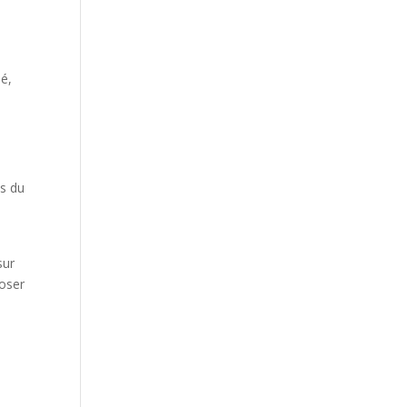
hé,
ts du
sur
loser