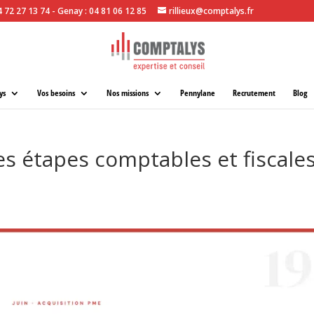
04 72 27 13 74 - Genay : 04 81 06 12 85
rillieux@comptalys.fr
ys
Vos besoins
Nos missions
Pennylane
Recrutement
Blog
es étapes comptables et fiscale