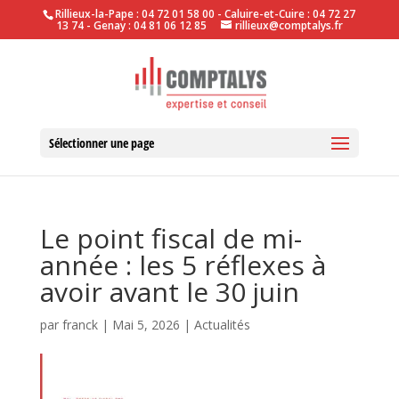
Rillieux-la-Pape : 04 72 01 58 00 - Caluire-et-Cuire : 04 72 27
13 74 - Genay : 04 81 06 12 85
rillieux@comptalys.fr
Sélectionner une page
Le point fiscal de mi-
année : les 5 réflexes à
avoir avant le 30 juin
par
franck
|
Mai 5, 2026
|
Actualités