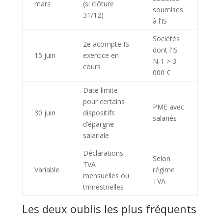
mars
(si clôture
soumises
31/12)
à l’IS
Sociétés
2e acompte IS
dont l’IS
15 juin
exercice en
N-1 > 3
cours
000 €
Date limite
pour certains
PME avec
30 juin
dispositifs
salariés
d’épargne
salariale
Déclarations
Selon
TVA
Variable
régime
mensuelles ou
TVA
trimestrielles
Les deux oublis les plus fréquents