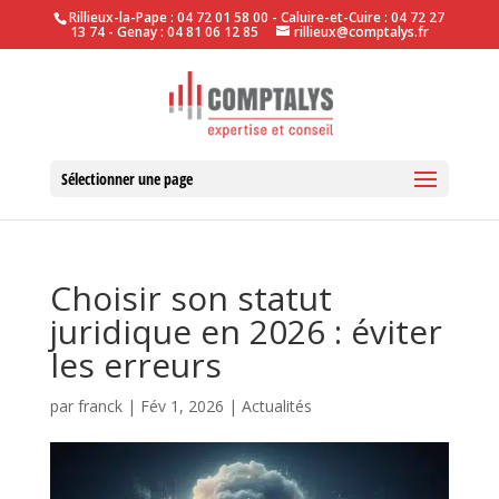
Rillieux-la-Pape : 04 72 01 58 00 - Caluire-et-Cuire : 04 72 27
13 74 - Genay : 04 81 06 12 85
rillieux@comptalys.fr
Sélectionner une page
Choisir son statut
juridique en 2026 : éviter
les erreurs
par
franck
|
Fév 1, 2026
|
Actualités