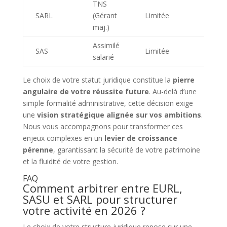
TNS
SARL
(Gérant
Limitée
I
maj.)
Assimilé
SAS
Limitée
I
salarié
Le choix de votre statut juridique constitue la
pierre
angulaire de votre réussite future
. Au-delà d’une
simple formalité administrative, cette décision exige
une
vision stratégique alignée sur vos ambitions
.
Nous vous accompagnons pour transformer ces
enjeux complexes en un
levier de croissance
pérenne
, garantissant la sécurité de votre patrimoine
et la fluidité de votre gestion.
FAQ
Comment arbitrer entre EURL,
SASU et SARL pour structurer
votre activité en 2026 ?
Le choix de votre structure juridique repose sur une