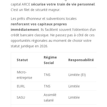
capital ARCE
sécurise votre train de vie personnel
.
C’est un filet de sécurité majeur.
Les prêts d’honneur et subventions locales
renforcent vos capitaux propres
immédiatement
. Ils facilitent souvent l’obtention d’un
crédit bancaire classique. Ne passez pas à côté de ces
opportunités régionales au moment de choisir votre
statut juridique en 2026.
Régime
F
Statut
Responsabilité
Social
Micro-
TNS
Limitée (EI)
I
entreprise
EURL
TNS
Limitée
I
Assimilé
SASU
Limitée
I
salarié